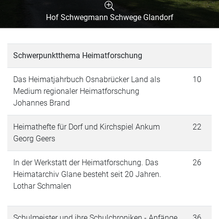
Hof Schwegmann Schwege Glandorf
Schwerpunktthema Heimatforschung
Das Heimatjahrbuch Osnabrücker Land als
10
Medium regionaler Heimatforschung
Johannes Brand
Heimathefte für Dorf und Kirchspiel Ankum
22
Georg Geers
In der Werkstatt der Heimatforschung. Das
26
Heimatarchiv Glane besteht seit 20 Jahren.
Lothar Schmalen
Schulmeister und ihre Schulchroniken - Anfänge
36