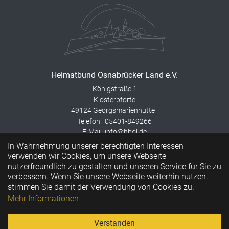
Heimatbund Osnabrücker Land e.V.
Königstraße 1
Klosterpforte
49124 Georgsmarienhütte
Telefon: 05401-849266
E-Mail: info@hbol.de
In Wahrnehmung unserer berechtigten Interessen
Instagram
verwenden wir Cookies, um unsere Webseite
Beitrittserklärung
nutzerfreundlich zu gestalten und unseren Service für Sie zu
Interessante Links
verbessern. Wenn Sie unsere Webseite weiterhin nutzen,
Sitemap
stimmen Sie damit der Verwendung von Cookies zu.
Datenschutz
Mehr Informationen
Impressum
Verstanden