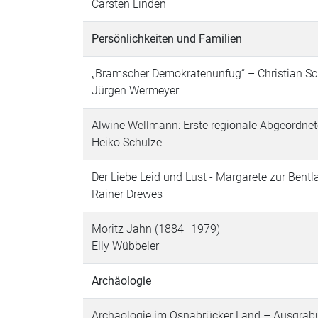
Carsten Linden
Persönlichkeiten und Familien
„Bramscher Demokratenunfug“ – Christian Schr
Jürgen Wermeyer
Alwine Wellmann: Erste regionale Abgeordne
Heiko Schulze
Der Liebe Leid und Lust - Margarete zur Bent
Rainer Drewes
Moritz Jahn (1884–1979)
Elly Wübbeler
Archäologie
Archäologie im Osnabrücker Land – Ausgrab