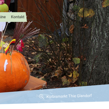
ine
Kontakt
Kürbismarkt Thie Glandorf