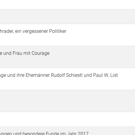
ader, ein vergessener Politiker
te und Frau mit Courage
lage und ihre Ehemänner Rudolf Schiestl und Paul W. List
ungen und besondere Funde im Jahr 2017