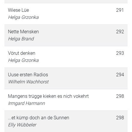
Wiese Lüe
291
Helga Grzonka
Nette Mensken
292
Helga Brand
Vörut denken
293
Helga Grzonka
Uuse ersten Radios
294
Wilhelm Wachhorst
Mangens trügge kieken es nich vokehrt
298
Irmgard Harmann
...et kümp doch an de Sunnen
298
Elly Wübbeler