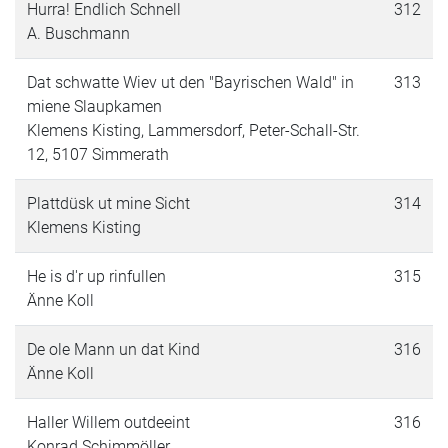
Hurra! Endlich Schnell
312
A. Buschmann
Dat schwatte Wiev ut den "Bayrischen Wald" in
313
miene Slaupkamen
Klemens Kisting, Lammersdorf, Peter-Schall-Str.
12, 5107 Simmerath
Plattdüsk ut mine Sicht
314
Klemens Kisting
He is d'r up rinfullen
315
Änne Koll
De ole Mann un dat Kind
316
Änne Koll
Haller Willem outdeeint
316
Konrad Schimmöller