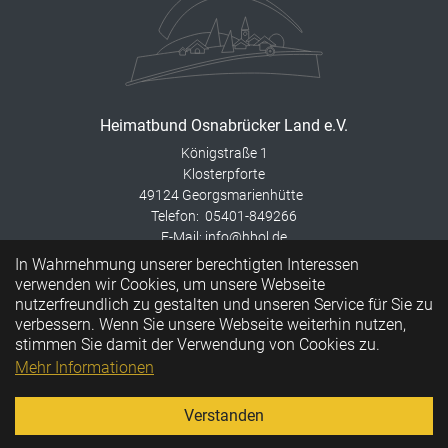
Heimatbund Osnabrücker Land e.V.
Königstraße 1
Klosterpforte
49124 Georgsmarienhütte
Telefon: 05401-849266
E-Mail: info@hbol.de
In Wahrnehmung unserer berechtigten Interessen
Instagram
verwenden wir Cookies, um unsere Webseite
Beitrittserklärung
nutzerfreundlich zu gestalten und unseren Service für Sie zu
Interessante Links
verbessern. Wenn Sie unsere Webseite weiterhin nutzen,
Sitemap
stimmen Sie damit der Verwendung von Cookies zu.
Datenschutz
Mehr Informationen
Impressum
Verstanden