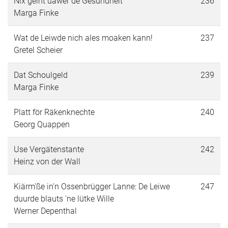
Nix geiht uawer de Gesundheit
236
Marga Finke
Wat de Leiwde nich ales moaken kann!
237
Gretel Scheier
Dat Schoulgeld
239
Marga Finke
Platt för Räkenknechte
240
Georg Quappen
Use Vergätenstante
242
Heinz von der Wall
Kiärm'ße in'n Ossenbrügger Lanne: De Leiwe
247
duurde blauts 'ne lütke Wille
Werner Depenthal